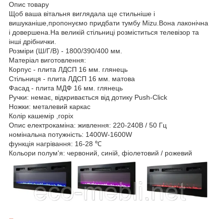
Опис товару
Щоб ваша вітальня виглядала ще стильніше і
вишуканіше,пропонуємо придбати тумбу Mizu.Вона лаконічна
і довершена.На великій стільниці розміститься телевізор та
інші дрібнички.
Розміри (Ш/Г/В) - 1800
/390/400 мм.
Матеріал виготовлення:
Корпус - плита ЛДСП 16 мм. глянець
Стільниця - плита ЛДСП 16 мм. матова
Фасад - плита МДФ 16 мм. глянець
Ручки: немає, відкривається від дотику Push-Click
Ножки: металевий каркас
Колір кашемір ,горіх
Опис електрокаміна: живлення: 220-240В / 50 Гц
номінальна потужність: 1400W-1600W
функція нагрівання: 16-28 ℃
Кольори полум'я: червоний, синій, фіолетовий / рожевий