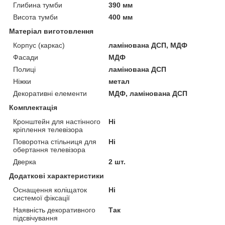
Глибина тумби
390 мм
Висота тумби
400 мм
Матеріал виготовлення
Корпус (каркас)
ламінована ДСП, МДФ
Фасади
МДФ
Полиці
ламінована ДСП
Ніжки
метал
Декоративні елементи
МДФ, ламінована ДСП
Комплектація
Кронштейн для настінного
Ні
кріплення телевізора
Поворотна стільниця для
Ні
обертання телевізора
Дверка
2 шт.
Додаткові характеристики
Оснащення коліщаток
Ні
системої фіксації
Наявність декоративного
Так
підсвічування