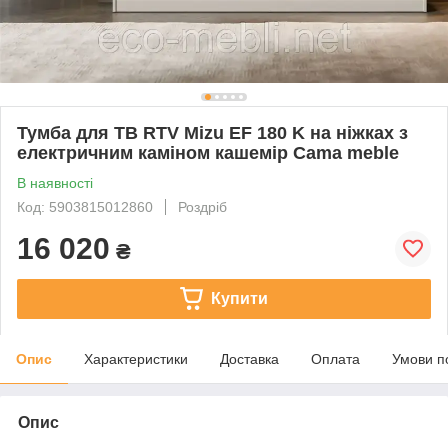
Тумба для ТВ RTV Mizu EF 180 K на ніжках з
електричним каміном кашемір Cama meble
В наявності
Код: 5903815012860
Роздріб
16 020
₴
Купити
Опис
Характеристики
Доставка
Оплата
Умови п
Опис