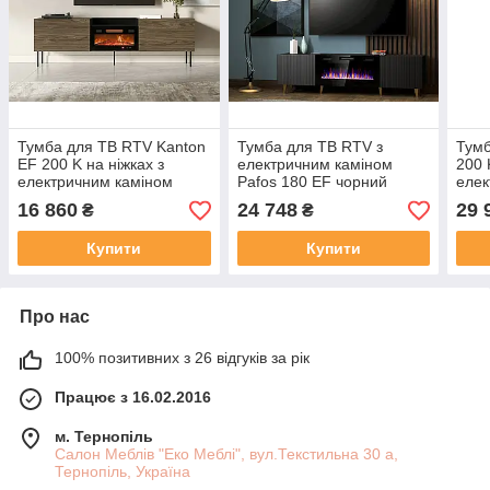
Тумба для ТВ RTV Kanton
Тумба для ТВ RTV з
Тумб
EF 200 K на ніжках з
електричним каміном
200 
електричним каміном
Pafos 180 EF чорний
елек
кашемір,вотан,горіх Cama
матовий Cama meble
біли
16 860
24 748
29 
₴
₴
meble
Купити
Купити
Про нас
100% позитивних з 26 відгуків за рік
Працює з 16.02.2016
м. Тернопіль
Салон Меблів "Еко Меблі", вул.Текстильна 30 а,
Тернопіль, Україна