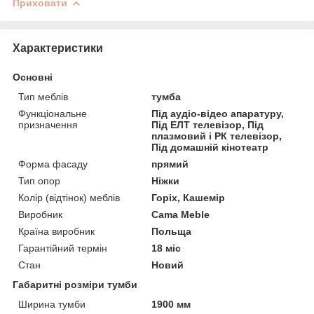
Приховати
Характеристики
Основні
Тип меблів
тумба
Функціональне
Під аудіо-відео апаратуру,
призначення
Під ЕЛТ телевізор, Під
плазмовий і РК телевізор,
Під домашній кінотеатр
Форма фасаду
прямий
Тип опор
Ніжки
Колір (відтінок) меблів
Горіх, Кашемір
Виробник
Cama Meble
Країна виробник
Польща
Гарантійний термін
18 міс
Стан
Новий
Габаритні розміри тумби
Ширина тумби
1900 мм