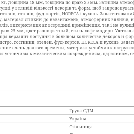
,3 кг, ;товщина 18 мм, товщина по краю 25 мм. Затишна атм
упні у великій кількості декорів та форм, щоб запропонуват
, готелів, готелів, фуд-кортів, HORECA і кухонь. Запатентова
, матеріал стійкий до навантажень, атмосферних впливів, не 
олів, використання як всередині приміщення, так і на вули
о краю 25 мм, цвет разноцветный, стиль лофт модерн. Уютна
ицы верзалит доступны в большом количестве декоров и фо
бистро, гостиниц, отелей, фуд-кортов, HORECA и кухонь. За
ечение очень долгого времени, материал устойчив к нагрузк
цы устойчивы к механическим повреждениям, царапинам, с
Група СДМ
Україна
Стільниця