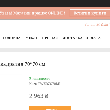
Увага! Магазин працює ONLINE!
Встигни купити
Салон Меблів "
ГОЛОВНА
МЕБЛІ
ПРО НАС
ДОСТАВКА І ОПЛАТА
вадратна 70*70 см
В наявності
Код:
TWERZS70ML
2 963 ₴
Купити