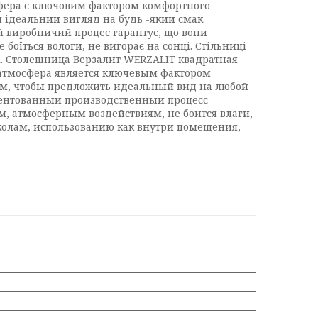
осфера є ключовим фактором комфортного
и ідеальний вигляд на будь -який смак.
ний виробничий процес гарантує, що вони
боїться вологи, не вигорає на сонці. Стільниці
ці. Столешница Верзалит WERZALIT квадратная
я атмосфера является ключевым фактором
рм, чтобы предложить идеальный вид на любой
патентованный производственный процесс
ам, атмосферным воздействиям, не боится влаги,
колам, использованию как внутри помещения,