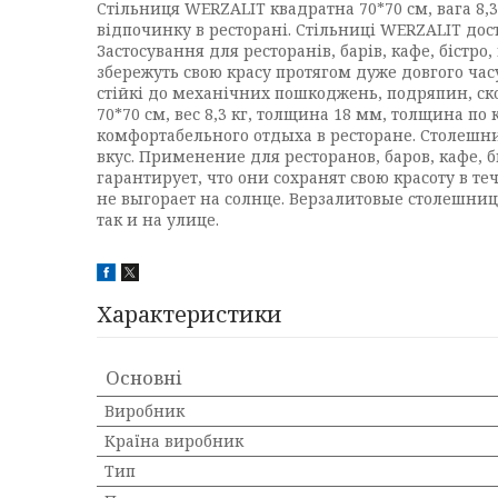
Стільниця WERZALIT квадратна 70*70 см, вага 8
відпочинку в ресторані. Стільниці WERZALIT дост
Застосування для ресторанів, барів, кафе, бістро
збережуть свою красу протягом дуже довгого часу
стійкі до механічних пошкоджень, подряпин, ск
70*70 см, вес 8,3 кг, толщина 18 мм, толщина п
комфортабельного отдыха в ресторане. Столешн
вкус. Применение для ресторанов, баров, кафе, 
гарантирует, что они сохранят свою красоту в т
не выгорает на солнце. Верзалитовые столешни
так и на улице.
Характеристики
Основні
Виробник
Країна виробник
Тип