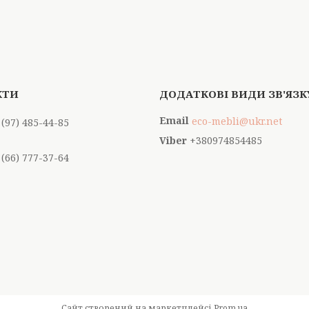
eco-mebli@ukr.net
 (97) 485-44-85
+380974854485
 (66) 777-37-64
Сайт створений на маркетплейсі
Prom.ua