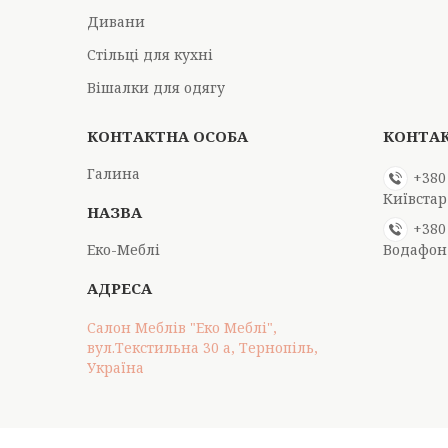
Дивани
Стільці для кухні
Вішалки для одягу
Галина
+380
Київстар
+380
Еко-Меблі
Водафон
Салон Меблів "Еко Меблі",
вул.Текстильна 30 а, Тернопіль,
Україна