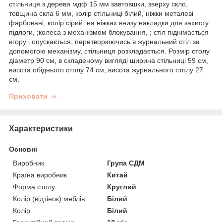
стільниця з дерева мдф 15 мм завтовшки, зверху скло,
товщина скла 6 мм, колір стільниці білий, ніжки металеві
фарбовані, колір сірий, на ніжках внизу накладки для захисту
підлоги, ;колеса з механізмом блокування, ; стіл піднімається
вгору і опускається, перетворюючись в журнальний стіл за
допомогою механізму, стільниця розкладається. Розмір столу
діаметр 90 см, в складеному вигляді ширина стільниці 59 см,
висота обіднього столу 74 см, висота журнального столу 27
см.
Приховати
Характеристики
Основні
Виробник
Група СДМ
Країна виробник
Китай
Форма столу
Круглий
Колір (відтінок) меблів
Білий
Колір
Білий