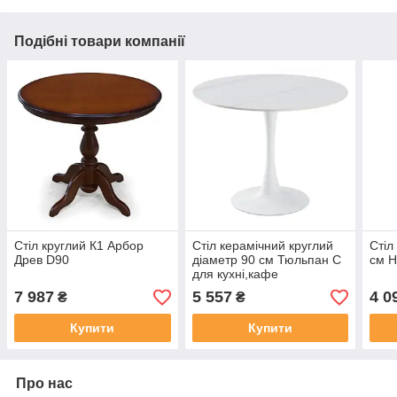
Подібні товари компанії
Стіл круглий К1 Арбор
Стіл керамічний круглий
Стіл
Древ D90
діаметр 90 см Тюльпан C
см Н
для кухні,кафе
7 987
5 557
4 0
₴
₴
Купити
Купити
Про нас