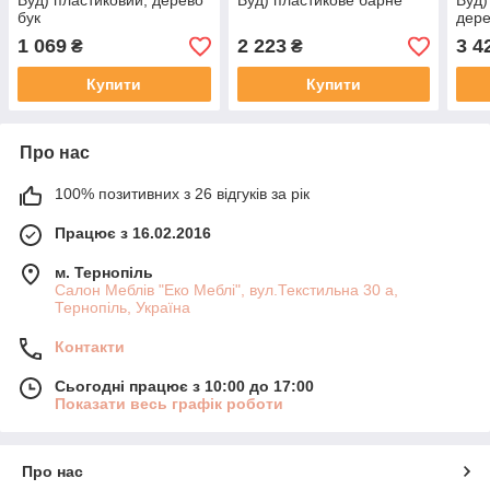
Вуд) пластиковий, дерево
Вуд) пластикове барне
Вуд)
бук
дере
1 069
2 223
3 4
₴
₴
Купити
Купити
Про нас
100% позитивних з 26 відгуків за рік
Працює з 16.02.2016
м. Тернопіль
Салон Меблів "Еко Меблі", вул.Текстильна 30 а,
Тернопіль, Україна
Контакти
Сьогодні працює з 10:00 до 17:00
Показати весь графік роботи
Про нас