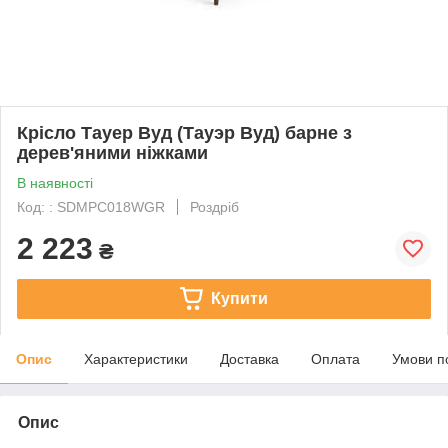
Крісло Тауер Вуд (Тауэр Вуд) барне з
дерев'яними ніжками
В наявності
Код: : SDMPC018WGR
Роздріб
2 223
₴
Купити
Опис
Характеристики
Доставка
Оплата
Умови п
Опис