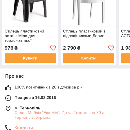
Стілець пластиковий
Стілець пластиковий з
Стіл
ротанг Міла для
підлокітниками Дорис
АСТ
тераси,літньої
площадки,кафе
976
2 790
1 9
₴
₴
Купити
Купити
Про нас
100% позитивних з 26 відгуків за рік
Працює з 16.02.2016
м. Тернопіль
Салон Меблів "Еко Меблі", вул.Текстильна 30 а,
Тернопіль, Україна
Контакти