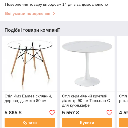
Повернення товару впродовж 14 днів за домовленістю
Всі умови повернення
Подібні товари компанії
Стіл Имз Eames скляний,
Стіл керамічний круглий
Стіл
дерево, діаметр 80 см
діаметр 90 см Тюльпан C
рота
для кухні,кафе
5 865
5 557
4 5
₴
₴
Купити
Купити