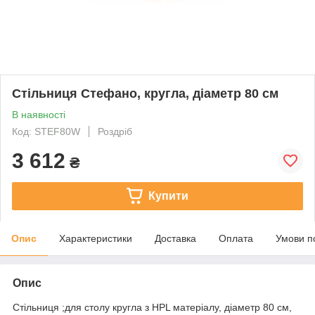
Cтільниця Стефано, кругла, діаметр 80 см
В наявності
Код: STEF80W
Роздріб
3 612
₴
Купити
Опис
Характеристики
Доставка
Оплата
Умови п
Опис
Cтільниця ;для столу кругла з HPL матеріалу, діаметр 80 см,