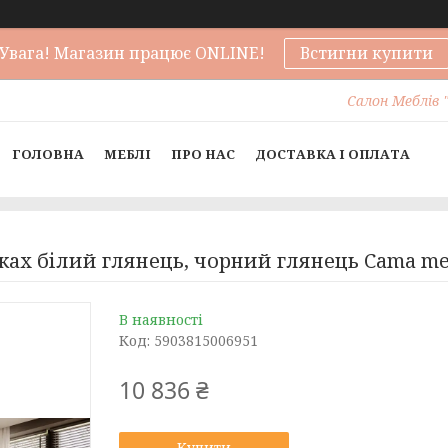
Увага! Магазин працює ONLINE!
Встигни купити
Салон Меблів "
ГОЛОВНА
МЕБЛІ
ПРО НАС
ДОСТАВКА І ОПЛАТА
іжках білий глянець, чорний глянець Cama me
В наявності
Код:
5903815006951
10 836 ₴
Купити