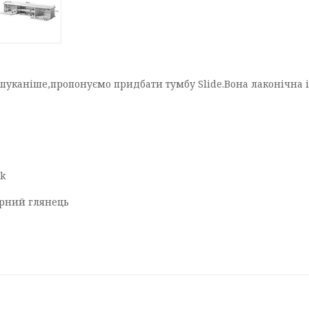
шуканіше,пропонуємо придбати тумбу Slide.Вона лаконічна і
ck
чорний глянець