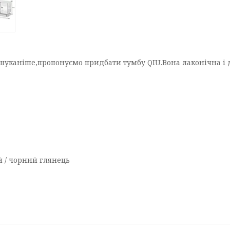
шуканіше,пропонуємо придбати тумбу QIU.Вона лаконічна і 
й / чорний глянець