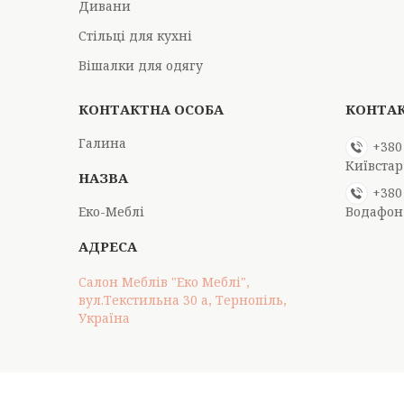
Дивани
Стільці для кухні
Вішалки для одягу
Галина
+380
Київстар
+380
Еко-Меблі
Водафон
Салон Меблів "Еко Меблі",
вул.Текстильна 30 а, Тернопіль,
Україна