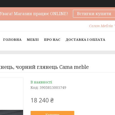
Увага! Магазин працює ONLINE!
Встигни купити
Салон Меблів "
ГОЛОВНА
МЕБЛІ
ПРО НАС
ДОСТАВКА І ОПЛАТА
янець, чорний глянець Cama meble
В наявності
Код:
5903815005749
18 240 ₴
Купити