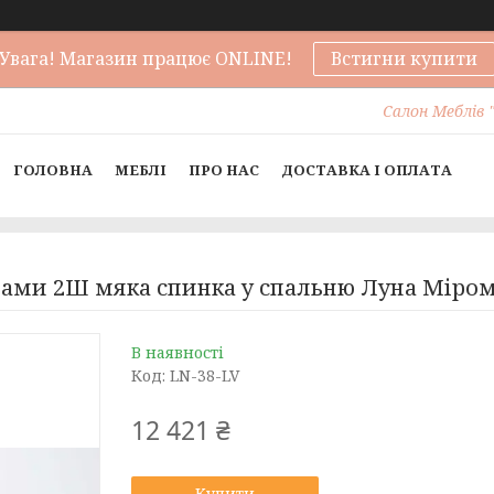
Увага! Магазин працює ONLINE!
Встигни купити
Салон Меблів "
ГОЛОВНА
МЕБЛІ
ПРО НАС
ДОСТАВКА І ОПЛАТА
дами 2Ш мяка спинка у спальню Луна Міро
В наявності
Код:
LN-38-LV
12 421 ₴
Купити