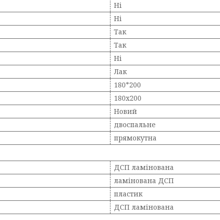
Ні
Ні
Так
Так
Ні
Лак
180*200
180х200
Новий
двоспальне
прямокутна
ДСП ламінована
ламінована ДСП
пластик
ДСП ламінована