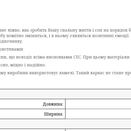
чне ліжко, яка зробить Вашу спальну життя і сон на порядок 
обу помітно зміниться, і в ньому з'являться позитивні емоц
ідпочинку.
ристиками:
ини, що володіє всіма висновками СЕС. При цьому матеріали 
існо, міцно і надійно.
ьому виробник використовує ламелі. Такий каркас не стане п
Довжина:
Ширина: