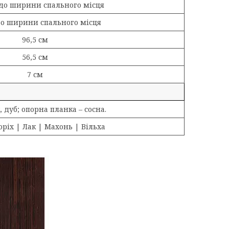
 до ширини спального місця
до ширини спального місця
96,5 см
56,5 см
7 см
, дуб; опорна планка – сосна.
оріх | Лак | Махонь | Вільха