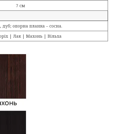
7 см
, дуб; опорна планка – сосна.
оріх | Лак | Махонь | Вільха