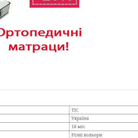
ТІС
Україна
18 міс
Різні кольори