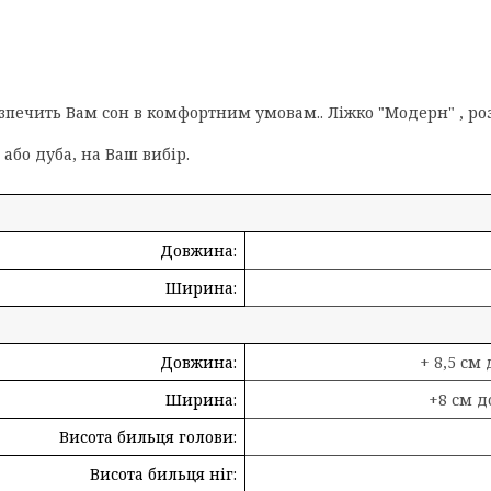
зпечить Вам сон в комфортним умовам.. Ліжко "Модерн" , роз
або дуба, на Ваш вибір.
Довжина:
Ширина:
Довжина:
+ 8,5 см
Ширина:
+8 см д
Висота бильця голови:
Висота бильця ніг: