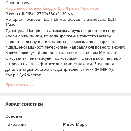
Опис товару
Модульна спальня Квадро Дуб Фрегат Міромарк
Розмір (Ш/Г/В) - 2720х580х2120 мм.
Матеріал : основа - ДСП 16 мм, фасад - Ламінована ДСП
16мм.
Фурнітура: Профільна алюмінієва ручка чорного кольору;
Упори ліжка, тумби, комода зроблені з товстого металу
чорного кольору в стилі «Лофт»; Трьохскладові шарикові
підвищеної міцності телескопічні направляючі повного висуву;
Завіса підвищеної міцності з плавним закриттям Металеві
фіксувальні, антивисувні полкотримачі; Базова комплектація
антресолей та шаф міжсекційними стяжками; З`єднання
деталей за допомогою ексцентрикової стяжки (MINIFIX).
Колір : Дуб Фрегат
Приховати
Характеристики
Основні
Виробник
Миро-Марк