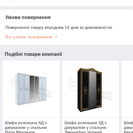
Умови повернення
Повернення товару впродовж 14 днів за домовленістю
Всі умови повернення
Подібні товари компанії
Шафа розпашна 6Д з
Шафа розпашна 3Д з
Шаф
дзеркалом у спальню
дзеркалом у спальню
дзер
Луїза Міромарк
Дженніфер Чорний
Квад