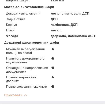
Ширина шафи
2720 мм
Матеріал виготовлення шафи
Декоративні елементи
метал, ламінована ДСП
Задня стінка
ДВП
Корпус
ламінована ДСП
Ніжки
метал
Фасади
дзеркало, ламінована ДСП
Додаткові характеристики шафи
Можливість регулювання
Ні
полиць по висоті
Наявність декоративного
Ні
підсвічування
Оснащення направляючих
Ні
доводчиками
Плавне закривання
Ні
дверцят
Повне висування скриньки
Ні
Приховати