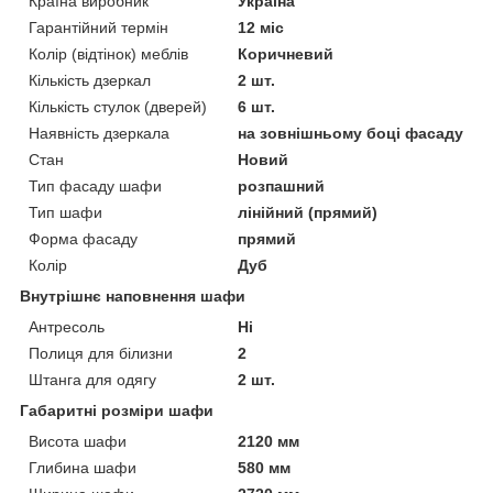
Країна виробник
Україна
Гарантійний термін
12 міс
Колір (відтінок) меблів
Коричневий
Кількість дзеркал
2 шт.
Кількість стулок (дверей)
6 шт.
Наявність дзеркала
на зовнішньому боці фасаду
Стан
Новий
Тип фасаду шафи
розпашний
Тип шафи
лінійний (прямий)
Форма фасаду
прямий
Колір
Дуб
Внутрішнє наповнення шафи
Антресоль
Ні
Полиця для білизни
2
Штанга для одягу
2 шт.
Габаритні розміри шафи
Висота шафи
2120 мм
Глибина шафи
580 мм