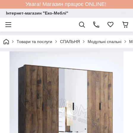
Увага! Магазин працює ONLINE!
Інтернет-магазин "Еко-Меблі"
Товари та послуги
СПАЛЬНЯ
Модульні спальні
М