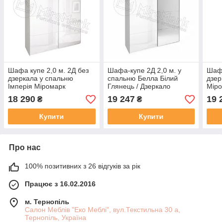
Шафа купе 2,0 м. 2Д без
Шафа-купе 2Д 2,0 м. у
Шафа
дзеркала у спальню
спальню Белла Білий
дзер
Імперія Міромарк
Глянець / Дзеркало
Мір
Міромарк
18 290
19 247
19 
₴
₴
Купити
Купити
Про нас
100% позитивних з 26 відгуків за рік
Працює з 16.02.2016
м. Тернопіль
Салон Меблів "Еко Меблі", вул.Текстильна 30 а,
Тернопіль, Україна