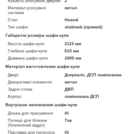
Кількість розсувних дверей
2
Матеріал розсувної
метал
системи
Стан
Новий
Тип шафи
лінійний (прямий)
Габаритні розміри шафи-купе
Висота шафи-купе
2115 мм
Глибина шафи-купе
615 мм
Довжина шафи-купе
2000 мм
Матеріал виготовлення шафи-купе
Двері
Дзеркало, ДСП ламінована
Декоративні елементи
метал
Задня стінка
ДВП
Корпус
ламінована ДСП
Внутрішнє наповнення шафи-купе
Дошка для прасування
Ні
Полиця для білизни
Так
(білизняний відділ)
Підставка для пилососа
Ні