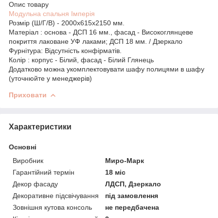
Опис товару
Модульна спальня Імперія
Розмір (Ш/Г/В) - 2000х615х2150 мм.
Матеріал : основа - ДСП 16 мм., фасад - Високоглянцеве
покриття лаковане УФ лаками; ДСП 18 мм. / Дзеркало
Фурнітура: Відсутність конфірматів.
Колір : корпус - Білий, фасад - Білий Глянець
Додатково можна укомплектовувати шафу полицями в шафу
(уточнюйте у менеджерів)
Приховати
Характеристики
Основні
Виробник
Миро-Марк
Гарантійний термін
18 міс
Декор фасаду
ЛДСП, Дзеркало
Декоративне підсвічування
під замовлення
Зовнішня кутова консоль
не передбачена