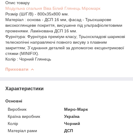
Опис товару
Модульна спальня Віва Білий Глянець Міромарк
Розмір (Ш/Г/В) - 800х35х800 мм.
Матеріал : основа - ДСП 16 мм, фасад - Трьохшарове
високоглянцеве покриття, висушене під ультрафіолетовими
променями. Ламінована ДСП 16 мм.
Фурнітура: Фурнітура преміум-класу; Трьохскладові шарикові
телескопічні направляючі повного висуву з плавним
закриттям; З`єднання деталей за допомогою ексцентрикової
стяжки (MINIFIX).
Колір : Чорний Глянець
Приховати
Характеристики
Основні
Виробник
Миро-Марк
Країна виробник
Україна
Колір
Чорний
Матеріал рами
ДСП