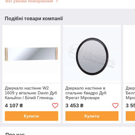
Всі умови повернення
Подібні товари компанії
Дзеркало настінне W2
Дзеркало настінне в
Дзер
1609 у вітальню Davin Дуб
спальню Квадро Дуб
Белл
Каньйон / Білий Глянець
Фрегат Міромарк
Мір
Blonski
4 107
3 453
3 5
₴
₴
Купити
Купити
Про нас