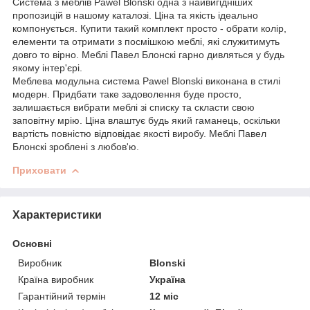
Система з меблів Pawel Blonski одна з найвигідніших
пропозицій в нашому каталозі. Ціна та якість ідеально
компонується. Купити такий комплект просто - обрати колір,
елементи та отримати з посмішкою меблі, які служитимуть
довго то вірно. Меблі Павел Блонскі гарно дивляться у будь
якому інтер'єрі.
Меблева модульна система Pawel Blonski виконана в стилі
модерн. Придбати таке задоволення буде просто,
залишається вибрати меблі зі списку та скласти свою
заповітну мрію. Ціна влаштує будь який гаманець, оскільки
вартість повністю відповідає якості виробу. Меблі Павел
Блонскі зроблені з любов'ю.
Приховати
Характеристики
Основні
Виробник
Blonski
Країна виробник
Україна
Гарантійний термін
12 міс