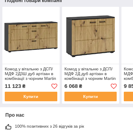
Подібні товари компанії
Комод у вітальню з ДСП/
Комод у вітальню з ДСП/
Комо
МДФ 2Д3Ш дуб артізан в
МДФ 2Д дуб артізан в
МДФ 
комбінації з чорним Martin
комбінації з чорним Martin
комб
E Blonski
L Blonski
мато
11 123
6 068
9 8
₴
₴
Купити
Купити
Про нас
100% позитивних з 26 відгуків за рік