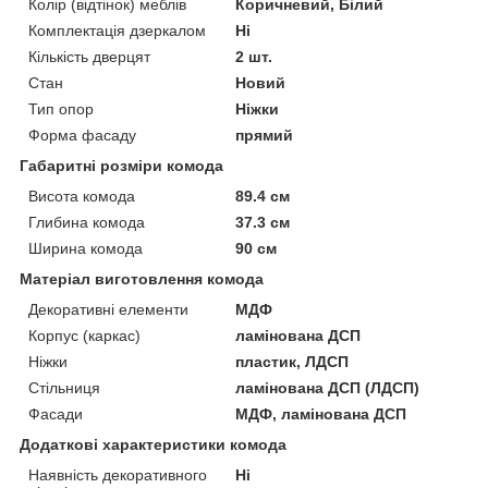
Колір (відтінок) меблів
Коричневий, Білий
Комплектація дзеркалом
Ні
Кількість дверцят
2 шт.
Стан
Новий
Тип опор
Ніжки
Форма фасаду
прямий
Габаритні розміри комода
Висота комода
89.4 см
Глибина комода
37.3 см
Ширина комода
90 см
Матеріал виготовлення комода
Декоративні елементи
МДФ
Корпус (каркас)
ламінована ДСП
Ніжки
пластик, ЛДСП
Стільниця
ламінована ДСП (ЛДСП)
Фасади
МДФ, ламінована ДСП
Додаткові характеристики комода
Наявність декоративного
Ні