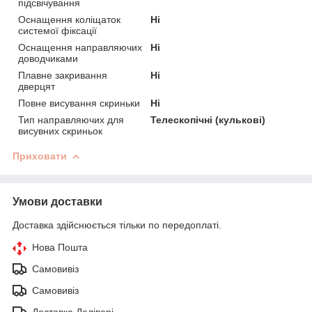
підсвічування
Оснащення коліщаток
Ні
системої фіксації
Оснащення направляючих
Ні
доводчиками
Плавне закривання
Ні
дверцят
Повне висування скриньки
Ні
Тип направляючих для
Телескопічні (кулькові)
висувних скриньок
Приховати
Умови доставки
Доставка здійснюється тільки по передоплаті.
Нова Пошта
Самовивіз
Самовивіз
Доставка Делівері