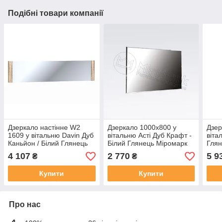
Подібні товари компанії
Дзеркало настінне W2
Дзеркало 1000х800 у
Дзер
1609 у вітальню Davin Дуб
вітальню Асті Дуб Крафт -
віта
Каньйон / Білий Глянець
Білий Глянець Міромарк
Глян
Blonski
4 107
2 770
5 9
₴
₴
Купити
Купити
Про нас