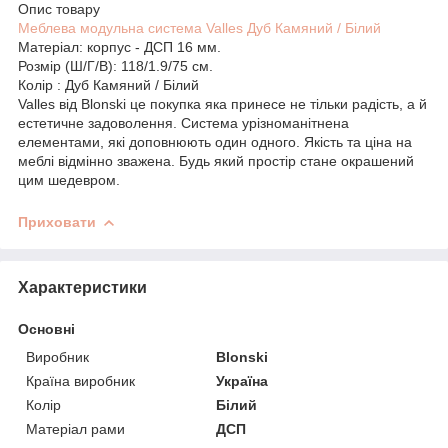
Опис товару
Меблева модульна система Valles Дуб Камяний / Білий
Матеріал: корпус - ДСП 16 мм.
Розмір (Ш/Г/В): 118/1.9/75 см.
Колір : Дуб Камяний / Білий
Valles від Blonski це покупка яка принесе не тільки радість, а й
естетичне задоволення. Система урізноманітнена
елементами, які доповнюють один одного. Якість та ціна на
меблі відмінно зважена. Будь який простір стане окрашений
цим шедевром.
Приховати
Характеристики
Основні
Виробник
Blonski
Країна виробник
Україна
Колір
Білий
Матеріал рами
ДСП