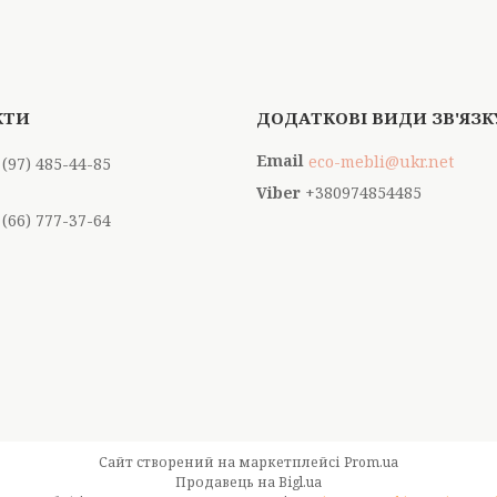
eco-mebli@ukr.net
 (97) 485-44-85
+380974854485
 (66) 777-37-64
Сайт створений на маркетплейсі
Prom.ua
Продавець на Bigl.ua