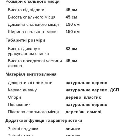
Розміри спального місця
Висота від підлоги
45 см
Висота спального місця
45 см
Довжина спального місця
190 см
Ширина спального місця
150 см
Габаритні розміри
Висота дивану з
82 см
урахуванням спинки
Висота посадкової частини
45 см
дивана
Матеріал виготовлення
Декоративні елементи
натуральне дерево
Каркас дивану
натуральне дерево, ДСП
Опори
дерево, пластик
Підлокітник
натуральне дерево
Підстава спального місця
дерев'яні ламелі
Додаткові функції і характеристики
Знімні подушки
спинки
Знімні чохли
спинки