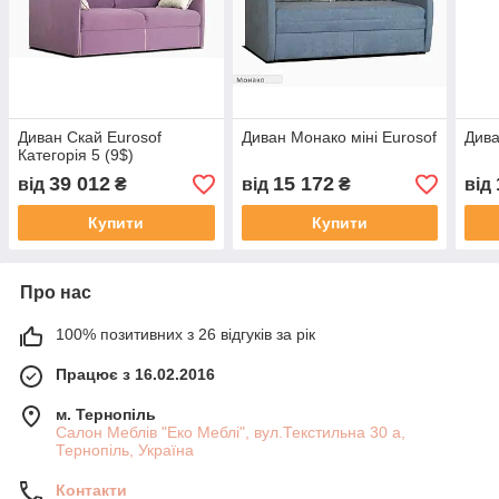
Диван Скай Eurosof
Диван Монако міні Eurosof
Дива
Категорія 5 (9$)
39 012
15 172
від
₴
від
₴
від
Купити
Купити
Про нас
100% позитивних з 26 відгуків за рік
Працює з 16.02.2016
м. Тернопіль
Салон Меблів "Еко Меблі", вул.Текстильна 30 а,
Тернопіль, Україна
Контакти