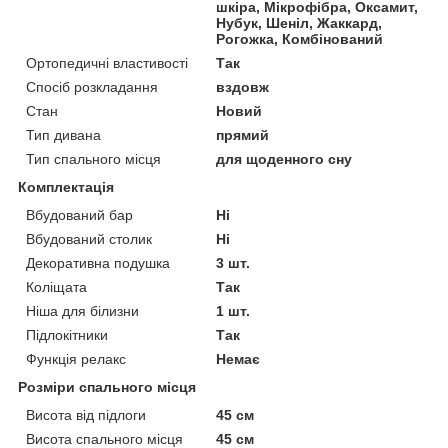
шкіра, Мікрофібра, Оксамит,
Нубук, Шеніл, Жаккард,
Рогожка, Комбінований
Ортопедичні властивості
Так
Спосіб розкладання
вздовж
Стан
Новий
Тип дивана
прямий
Тип спального місця
для щоденного сну
Комплектація
Вбудований бар
Ні
Вбудований столик
Ні
Декоративна подушка
3 шт.
Коліщата
Так
Ніша для білизни
1 шт.
Підлокітники
Так
Функція релакс
Немає
Розміри спального місця
Висота від підлоги
45 см
Висота спального місця
45 см