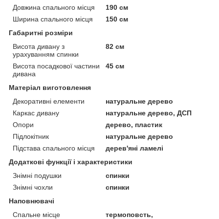
Довжина спального місця
190 см
Ширина спального місця
150 см
Габаритні розміри
Висота дивану з
82 см
урахуванням спинки
Висота посадкової частини
45 см
дивана
Матеріал виготовлення
Декоративні елементи
натуральне дерево
Каркас дивану
натуральне дерево, ДСП
Опори
дерево, пластик
Підлокітник
натуральне дерево
Підстава спального місця
дерев'яні ламелі
Додаткові функції і характеристики
Знімні подушки
спинки
Знімні чохли
спинки
Наповнювачі
Спальне місце
термоповсть,