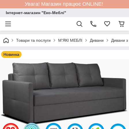
Увага! Магазин працює ONLINE!
Інтернет-магазин "Еко-Меблі"
Товари та послуги
М'ЯКІ МЕБЛІ
Дивани
Дивани з
Новинка