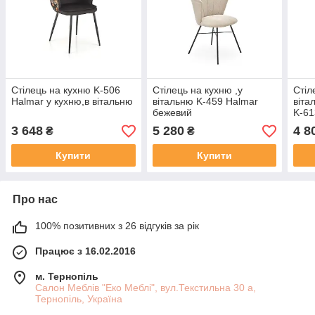
Стілець на кухню K-506
Стілець на кухню ,у
Стіл
Halmar у кухню,в вітальню
вітальню K-459 Halmar
віта
бежевий
K-61
3 648
5 280
4 8
₴
₴
Купити
Купити
Про нас
100% позитивних з 26 відгуків за рік
Працює з 16.02.2016
м. Тернопіль
Салон Меблів "Еко Меблі", вул.Текстильна 30 а,
Тернопіль, Україна