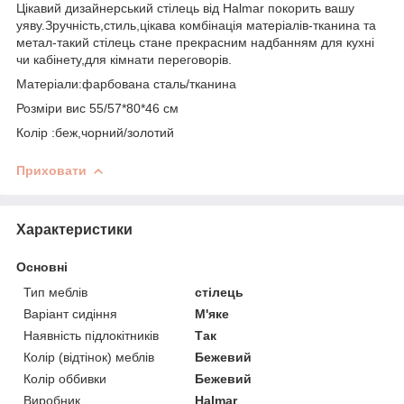
Цікавий дизайнерський стілець від Halmar покорить вашу
уяву.Зручність,стиль,цікава комбінація матеріалів-тканина та
метал-такий стілець стане прекрасним надбанням для кухні
чи кабінету,для кімнати переговорів.
Матеріали:фарбована сталь/тканина
Розміри вис 55/57*80*46 см
Колір :беж,чорний/золотий
Приховати
Характеристики
Основні
Тип меблів
стілець
Варіант сидіння
М'яке
Наявність підлокітників
Так
Колір (відтінок) меблів
Бежевий
Колір оббивки
Бежевий
Виробник
Halmar