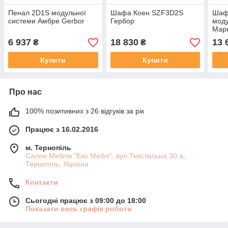
Пенал 2D1S модульної
Шафа Коен SZF3D2S
Шаф
системи Амбре Gerbor
Гербор
моду
Марк
6 937
18 830
13 
₴
₴
Купити
Купити
Про нас
100% позитивних з 26 відгуків за рік
Працює з 16.02.2016
м. Тернопіль
Салон Меблів "Еко Меблі", вул.Текстильна 30 а,
Тернопіль, Україна
Контакти
Сьогодні працює з 09:00 до 18:00
Показати весь графік роботи