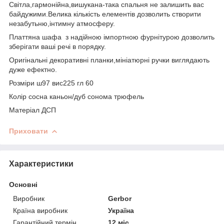
Світла,гармонійна,вишукана-така спальня не залишить вас
байдужими.Велика кількість елементів дозволить створити
незабутьню,інтимну атмосферу.
Платтяна шафа з надійною імпортною фурнітурою дозволить
зберігати ваші речі в порядку.
Оригінальні декоративні планки,мініатюрні ручки виглядають
дуже ефектно.
Розміри ш97 вис225 гл 60
Колір сосна каньон/дуб сонома трюфель
Матеріал ДСП
Приховати
Характеристики
Основні
Виробник
Gerbor
Країна виробник
Україна
Гарантійний термін
12 міс