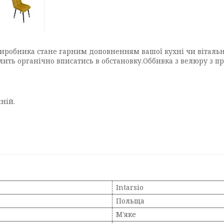
виробника стане гарним доповненням вашої кухні чи вітальн
олить органічно вписатись в обстановку.Оббивка з велюру з п
ній.
Intarsio
Польща
М'яке