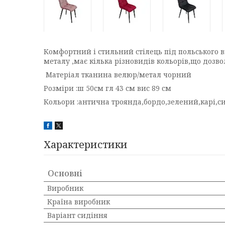
Комфортний і стильний стілець під польського 
металу ,має кілька різновидів кольорів,що дозв
Матеріал тканина велюр/метал чорний
Розміри :ш 50см гл 43 см вис 89 см
Кольори :антична троянда,бордо,зелений,карі,си
Характеристики
Основні
Виробник
Країна виробник
Варіант сидіння