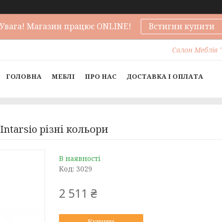
Увага! Магазин працює ONLINE!
Встигни купити
Салон Меблів "
ГОЛОВНА
МЕБЛІ
ПРО НАС
ДОСТАВКА І ОПЛАТА
Intarsio різні кольори
В наявності
Код:
3029
2 511 ₴
Купити