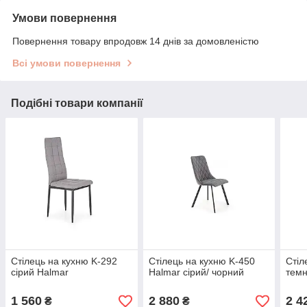
Умови повернення
Повернення товару впродовж 14 днів за домовленістю
Всі умови повернення
Подібні товари компанії
Стілець на кухню K-292
Стілець на кухню K-450
Стіл
сірий Halmar
Halmar сірий/ чорний
темн
1 560
2 880
2 4
₴
₴