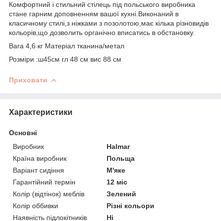
Комфортний і стильний стілець під польського виробника
стане гарним доповненням вашої кухні.Виконаний в
класичному стилі,з ніжками з позолотою,має кілька різновидів
кольорів,що дозволить органічно вписатись в обстановку.
Вага 4,6 кг Матеріал тканина/метал
Розміри :ш45см гл 48 см вис 88 см
Приховати
Характеристики
Основні
Виробник
Halmar
Країна виробник
Польща
Варіант сидіння
М'яке
Гарантійний термін
12 міс
Колір (відтінок) меблів
Зелений
Колір оббивки
Різні кольори
Наявність підлокітників
Ні