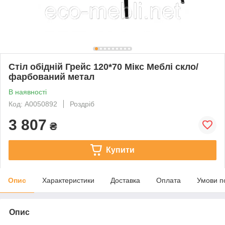
Стіл обідній Грейс 120*70 Мікс Меблі скло/
фарбований метал
В наявності
Код: А0050892
Роздріб
3 807
₴
Купити
Опис
Характеристики
Доставка
Оплата
Умови п
Опис