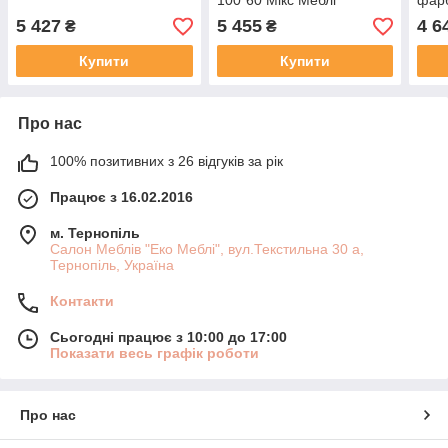
100*60 Мікс Меблі
фар
Ромашки
5 427
5 455
4 6
₴
₴
Купити
Купити
Про нас
100% позитивних з 26 відгуків за рік
Працює з 16.02.2016
м. Тернопіль
Салон Меблів "Еко Меблі", вул.Текстильна 30 а,
Тернопіль, Україна
Контакти
Сьогодні працює з 10:00 до 17:00
Показати весь графік роботи
Про нас