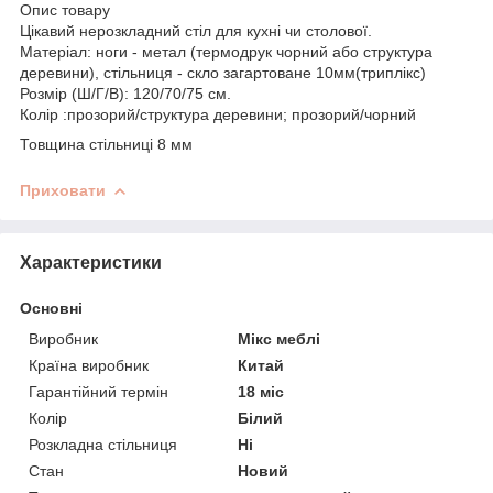
Опис товару
Цікавий нерозкладний стіл для кухні чи столової.
Матеріал: ноги - метал (термодрук чорний або структура
деревини), стільниця - скло загартоване 10мм(триплікс)
Розмір (Ш/Г/В): 120/70/75 см.
Колір :прозорий/структура деревини; прозорий/чорний
Товщина стільниці 8 мм
Приховати
Характеристики
Основні
Виробник
Мікс меблі
Країна виробник
Китай
Гарантійний термін
18 міс
Колір
Білий
Розкладна стільниця
Ні
Стан
Новий