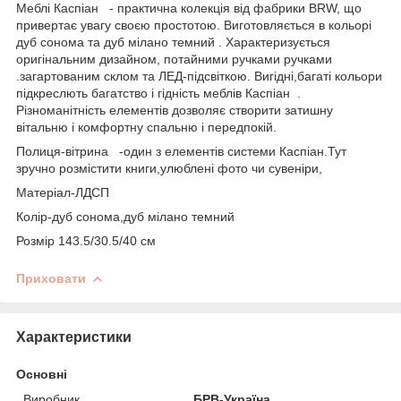
Меблі Каспіан - практична колекція від фабрики BRW, що
привертає увагу своєю простотою. Виготовляється в кольорі
дуб сонома та дуб мілано темний . Характеризується
оригінальним дизайном, потайними ручками ручками
.загартованим склом та ЛЕД-підсвіткою. Вигідні,багаті кольори
підкреслють багатство і гідність меблів Каспіан .
Різноманітність елементів дозволяє створити затишну
вітальню і комфортну спальню і передпокій.
Полиця-вітрина -один з елементів системи Каспіан.Тут
зручно розмістити книги,улюблені фото чи сувеніри,
Матеріал-ЛДСП
Колір-дуб сонома,дуб мілано темний
Розмір 143.5/30.5/40 см
Приховати
Характеристики
Основні
Виробник
БРВ-Україна