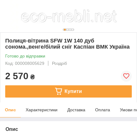
Полиця-вітрина SFW 1W 140 дуб
сонома.,венге/білий сніг Каспіан ВМК Україна
Готово до відправки
Код: 000008005629
Роздріб
2 570
₴
Купити
Опис
Характеристики
Доставка
Оплата
Умови п
Опис