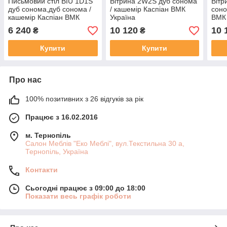
Письмовий стіл BIU 1D1S
Вітрина 2W2S дуб сонома
Віт
дуб сонома,дуб сонома /
/ кашемір Каспіан ВМК
соно
кашемір Каспіан ВМК
Україна
ВМК 
Україна
6 240
10 120
10 
₴
₴
Купити
Купити
Про нас
100% позитивних з 26 відгуків за рік
Працює з 16.02.2016
м. Тернопіль
Салон Меблів "Еко Меблі", вул.Текстильна 30 а,
Тернопіль, Україна
Контакти
Сьогодні працює з 09:00 до 18:00
Показати весь графік роботи