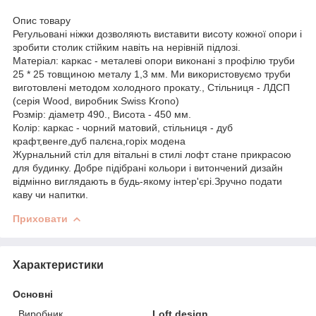
Опис товару
Регульовані ніжки дозволяють виставити висоту кожної опори і
зробити столик стійким навіть на нерівній підлозі.
Матеріал: каркас - металеві опори виконані з профілю труби
25 * 25 товщиною металу 1,3 мм. Ми використовуємо труби
виготовлені методом холодного прокату., Стільниця - ЛДСП
(серія Wood, виробник Swiss Krono)
Розмір: діаметр 490., Висота - 450 мм.
Колір: каркас - чорний матовий, стільниця - дуб
крафт,венге,дуб палєна,горіх модена
Журнальний стіл для вітальні в стилі лофт стане прикрасою
для будинку. Добре підібрані кольори і витончений дизайн
відмінно виглядають в будь-якому інтер'єрі.Зручно подати
каву чи напитки.
Приховати
Характеристики
Основні
Виробник
Loft design