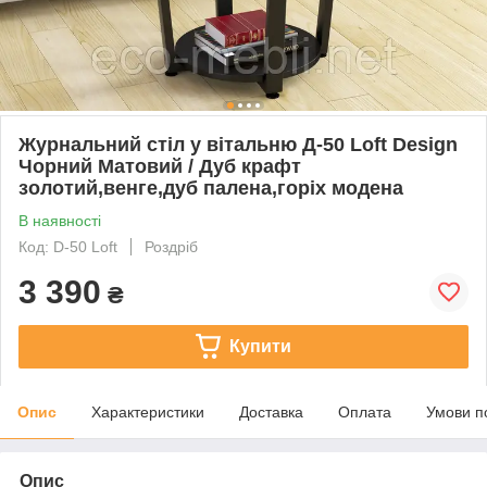
Журнальний стіл у вітальню Д-50 Loft Design
Чорний Матовий / Дуб крафт
золотий,венге,дуб палена,горіх модена
В наявності
Код: D-50 Loft
Роздріб
3 390
₴
Купити
Опис
Характеристики
Доставка
Оплата
Умови п
Опис