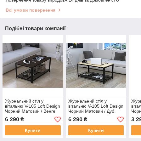
Всі умови повернення
Подібні товари компанії
Журнальний стіл у
Журнальний стіл у
Журн
вітальню V-105 Loft Design
вітальню V-105 Loft Design
віта
Чорний Матовий / Венге
Чорний Матовий / Дуб
Чорн
Корсика
Борас
Мод
6 290
6 290
3 2
₴
₴
Купити
Купити