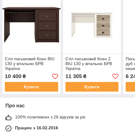
Стіл письмовий Коен BIU
Стіл письмовий Коен 2
Пись
130 у вітальню БРВ
BIU 130 у вітальню БРВ
дуб 
Україна
Україна
каше
Укра
10 400
11 305
6 2
₴
₴
Купити
Купити
Про нас
100% позитивних з 26 відгуків за рік
Працює з 16.02.2016