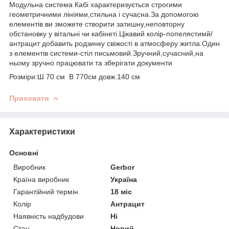
Модульна система Кабі характеризується строгими
геометричними лініями,стильна і сучасна.За допомогою
елементів ви зможете створити затишну,неповторну
обстановку у вітальні чи кабінеті.Цікавий колір-попелястимй/
антрацит добавить родзинку свіжості в атмосферу житла.Один
з елементів системи-стіл письмовий.Зручний,сучасний,на
ньому зручно працювати та зберігати документи
Розміри:Ш 70 см В 770см довж.140 см
Приховати
Характеристики
Основні
Виробник
Gerbor
Країна виробник
Україна
Гарантійний термін
18 міс
Колір
Антрацит
Наявність надбудови
Ні
Стан
Новий