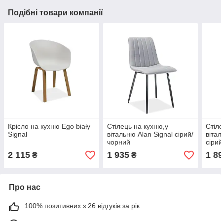
Подібні товари компанії
Крісло на кухню Ego biały
Стілець на кухню,у
Стіл
Signal
вітальню Alan Signal сірий/
віта
чорний
сіри
2 115
1 935
1 8
₴
₴
Про нас
100% позитивних з 26 відгуків за рік