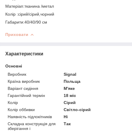
Матеріап:тканина /метал
Колір :сірий/сірий,чорний
Габарити:40/40/90 см
Приховати
Характеристики
Основні
Виробник
Signal
Країна виробник
Польща
Варіант сидіння
М'яке
Гарантійний термін
18 міс
Колір
Сірий
Колір оббивки
Світло-сірий
Наявність підлокітників
Ні
Складна конструкція для
Так
зберігання і