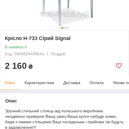
Крісло H-733 Сірий Signal
В наявності
Код: 5904824408644
Роздріб
2 160
₴
Опис
Характеристики
Доставка
Оплата
Умови п
Опис
Зручний,стильний стілець від польського виробника
неодмінно приверне Вашу увагу.Ваша кухня набуде нових
барв з такими стільцями.Ваші посиденьки і прийоми їжі будуть
в задоволення!!!