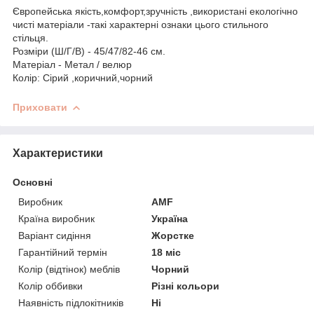
Європейська якість,комфорт,зручність ,використані екологічно
чисті матеріали -такі характерні ознаки цього стильного
стільця.
Розміри (Ш/Г/В) - 45/47/82-46
см.
Матеріал - Метал / велюр
Колір: Сірий ,коричний,чорний
Приховати
Характеристики
Основні
Виробник
AMF
Країна виробник
Україна
Варіант сидіння
Жорстке
Гарантійний термін
18 міс
Колір (відтінок) меблів
Чорний
Колір оббивки
Різні кольори
Наявність підлокітників
Ні