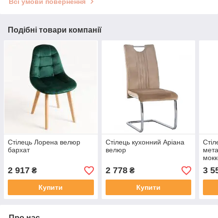
Всі умови повернення
Подібні товари компанії
Стілець Лорена велюр
Стілець кухонний Аріана
Стіл
бархат
велюр
мета
мокк
Meb
2 917
2 778
3 5
₴
₴
Купити
Купити
Про нас