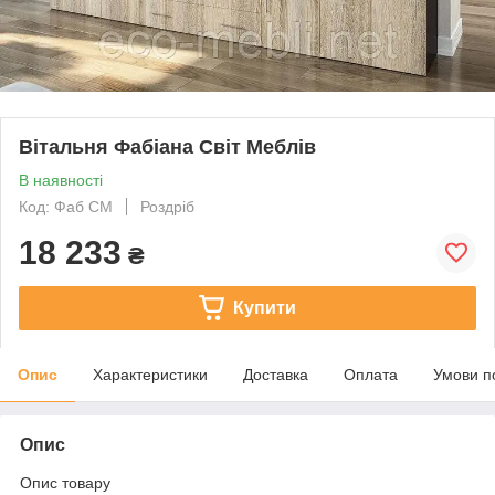
Вітальня Фабіана Світ Меблів
В наявності
Код: Фаб СМ
Роздріб
18 233
₴
Купити
Опис
Характеристики
Доставка
Оплата
Умови п
Опис
Опис товару