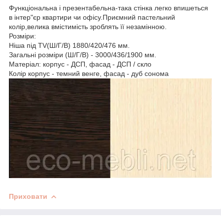
Функціональна і презентабельна-така стінка легко впишеться
в інтер"єр квартири чи офісу.Приємний пастельний
колір,велика вмістимість зроблять її незамінною.
Розміри:
Ніша під TV(Ш/Г/В) 1880/420/476 мм.
Загальні розміри (Ш/Г/В) - 3000/436/1900 мм.
Матеріал: корпус - ДСП, фасад - ДСП / скло
Колір корпус - темний венге, фасад - дуб сонома
Приховати