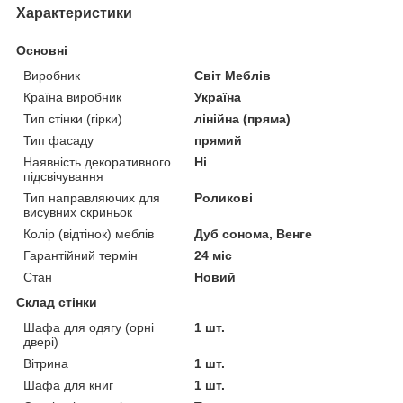
Характеристики
Основні
Виробник
Світ Меблів
Країна виробник
Україна
Тип стінки (гірки)
лінійна (пряма)
Тип фасаду
прямий
Наявність декоративного
Ні
підсвічування
Тип направляючих для
Роликові
висувних скриньок
Колір (відтінок) меблів
Дуб сонома, Венге
Гарантійний термін
24 міс
Стан
Новий
Склад стінки
Шафа для одягу (орні
1 шт.
двері)
Вітрина
1 шт.
Шафа для книг
1 шт.