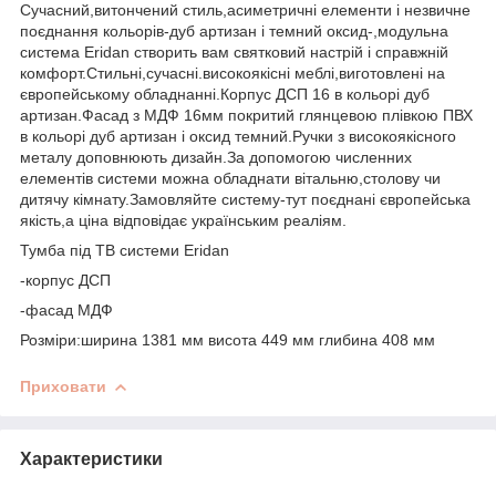
Сучасний,витончений стиль,асиметричні елементи і незвичне
поєднання кольорів-дуб артизан і темний оксид-,модульна
система Eridan створить вам святковий настрій і справжній
комфорт.Стильні,сучасні.високоякісні меблі,виготовлені на
європейському обладнанні.Корпус ДСП 16 в кольорі дуб
артизан.Фасад з МДФ 16мм покритий глянцевою плівкою ПВХ
в кольорі дуб артизан і оксид темний.Ручки з високоякісного
металу доповнюють дизайн.За допомогою численних
елементів системи можна обладнати вітальню,столову чи
дитячу кімнату.Замовляйте систему-тут поєднані європейська
якість,а ціна відповідає українським реаліям.
Тумба під ТВ системи Eridan
-корпус ДСП
-фасад МДФ
Розміри:ширина 1381 мм висота 449 мм глибина 408 мм
Приховати
Характеристики