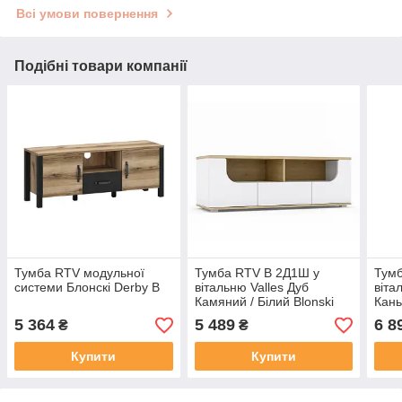
Всі умови повернення
Подібні товари компанії
Тумба RTV модульної
Тумба RTV B 2Д1Ш у
Тум
системи Блонскі Derby B
вітальню Valles Дуб
віта
Камяний / Білий Blonski
Кань
Blon
5 364
5 489
6 8
₴
₴
Купити
Купити