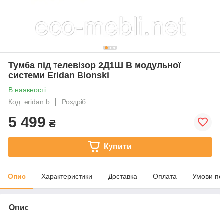
Тумба під телевізор 2Д1Ш B модульної
системи Eridan Blonski
В наявності
Код: eridan b
Роздріб
5 499
₴
Купити
Опис
Характеристики
Доставка
Оплата
Умови п
Опис