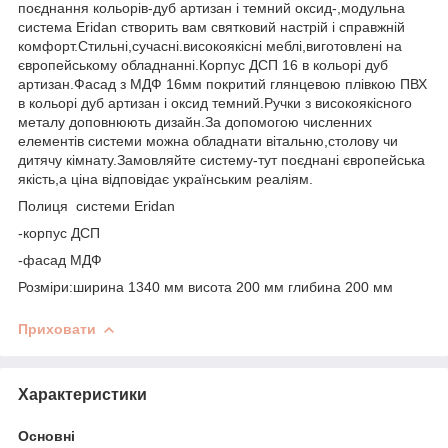
поєднання кольорів-дуб артизан і темний оксид-,модульна
система Eridan створить вам святковий настрій і справжній
комфорт.Стильні,сучасні.високоякісні меблі,виготовлені на
європейському обладнанні.Корпус ДСП 16 в кольорі дуб
артизан.Фасад з МДФ 16мм покритий глянцевою плівкою ПВХ
в кольорі дуб артизан і оксид темний.Ручки з високоякісного
металу доповнюють дизайн.За допомогою численних
елементів системи можна обладнати вітальню,столову чи
дитячу кімнату.Замовляйте систему-тут поєднані європейська
якість,а ціна відповідає українським реаліям.
Полиця системи Eridan
-корпус ДСП
-фасад МДФ
Розміри:ширина 1340 мм висота 200 мм глибина 200 мм
Приховати
Характеристики
Основні