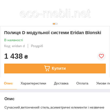
Полиця D модульної системи Eridan Blonski
В наявності
Код: eridan d
Роздріб
1 438
₴
Купити
Опис
Характеристики
Доставка
Оплата
Умови п
Опис
Сучасний,витончений стиль,асиметричні елементи і незвичне