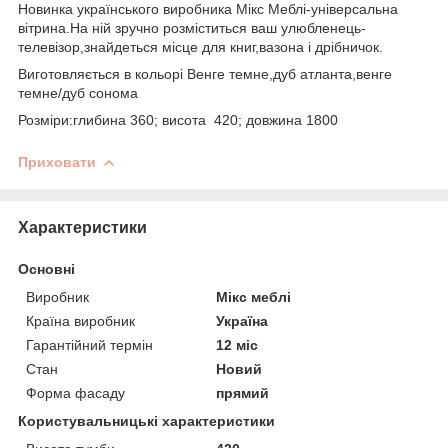
Новинка українського виробника Мікс Меблі-універсальна
вітрина.На ній зручно розміститься ваш улюбленець-
телевізор,знайдеться місце для книг,вазона і дрібничок.
Виготовляється в кольорі Венге темне,дуб атланта,венге
темне/дуб сонома
Розміри:глибина 360; висота 420; довжина 1800
Приховати
Характеристики
Основні
Виробник
Мікс меблі
Країна виробник
Україна
Гарантійний термін
12 міс
Стан
Новий
Форма фасаду
прямий
Користувальницькі характеристики