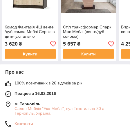
Комод Фантазія 4Ш венге
Стіл трансформер Спарк
Вітр
/дуб самоа Меблі Сервіс в
Мікс Меблі (венге/дуб
венг
дитячу,спальню
сонома)
3 620
5 657
4 2
₴
₴
Купити
Купити
Про нас
100% позитивних з 26 відгуків за рік
Працює з 16.02.2016
м. Тернопіль
Салон Меблів "Еко Меблі", вул.Текстильна 30 а,
Тернопіль, Україна
Контакти