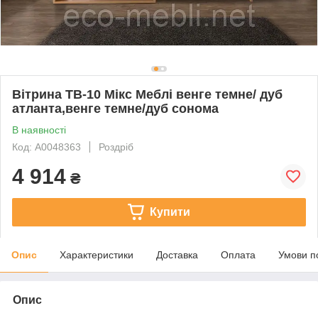
Вітрина ТВ-10 Мікс Меблі венге темне/ дуб
атланта,венге темне/дуб сонома
В наявності
Код: А0048363
Роздріб
4 914
₴
Купити
Опис
Характеристики
Доставка
Оплата
Умови п
Опис