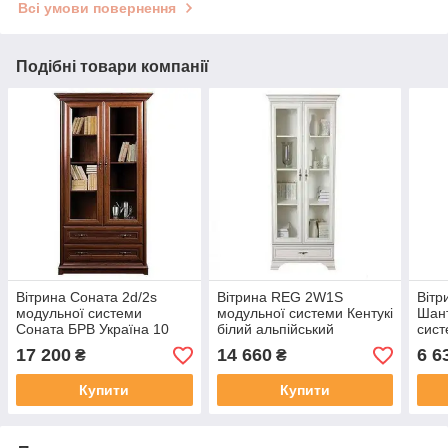
Всі умови повернення
Подібні товари компанії
Вітрина Соната 2d/2s
Вітрина REG 2W1S
Віт
модульної системи
модульної системи Кентукі
Шант
Соната БРВ Україна 10
білий альпійський
сист
17 200
14 660
6 6
₴
₴
Купити
Купити