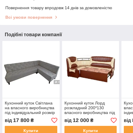
Повернення товару впродовж 14 днів за домовленістю
Всі умови повернення
Подібні товари компанії
Кухонний куток Світлана
Кухонний куток Лорд
Кухо
на власного виробництва
розкладний 200*130
влас
під індивідуальний розмір
власного виробництва під
інди
індивідуальні розміри
17 800
12 000
від
₴
від
₴
від
Купити
Купити