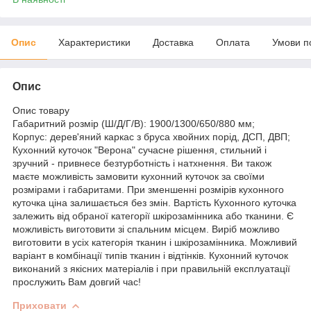
Опис
Характеристики
Доставка
Оплата
Умови п
Опис
Опис товару
Габаритний розмір (Ш/Д/Г/В): 1900/1300/650/880 мм;
Корпус: дерев'яний каркас з бруса хвойних порід, ДСП, ДВП;
Кухонний куточок "Верона" сучасне рішення, стильний і
зручний - привнесе безтурботність і натхнення. Ви також
маєте можливість замовити кухонний куточок за своїми
розмірами і габаритами. При зменшенні розмірів кухонного
куточка ціна залишається без змін. Вартість Кухонного куточка
залежить від обраної категорії шкірозамінника або тканини. Є
можливість виготовити зі спальним місцем. Виріб можливо
виготовити в усіх категорія тканин і шкірозамінника. Можливий
варіант в комбінації типів тканин і відтінків. Кухонний куточок
виконаний з якісних матеріалів і при правильній експлуатації
прослужить Вам довгий час!
Приховати