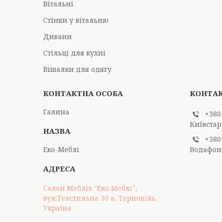
Вітальні
Стінки у вітальню
Дивани
Стільці для кухні
Вішалки для одягу
Галина
+380
Київстар
+380
Еко-Меблі
Водафон
Салон Меблів "Еко Меблі",
вул.Текстильна 30 а, Тернопіль,
Україна