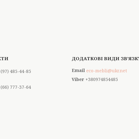
eco-mebli@ukr.net
 (97) 485-44-85
+380974854485
 (66) 777-37-64