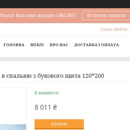
Увага! Магазин працює ONLINE!
Встигни купити
Салон Меблів "
ГОЛОВНА
МЕБЛІ
ПРО НАС
ДОСТАВКА І ОПЛАТА
 в спальню з букового щита 120*200
В наявності
8 011 ₴
Купити