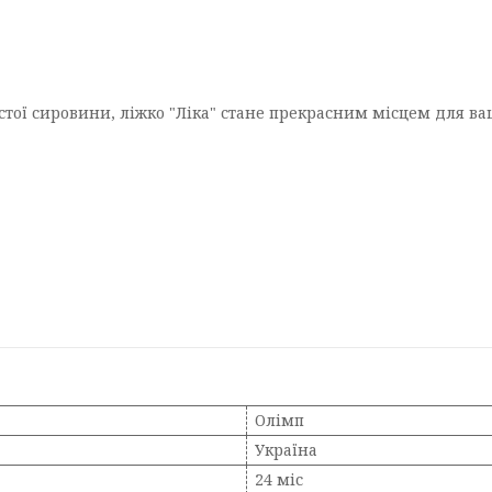
стої сировини, ліжко "Ліка" стане прекрасним місцем для ва
Олімп
Україна
24 міс