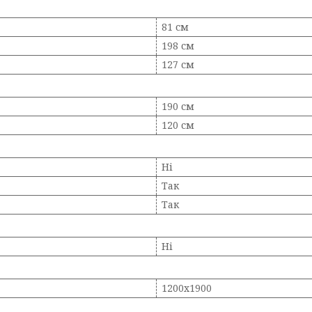
81 см
198 см
127 см
190 см
120 см
Ні
Так
Так
Ні
1200х1900