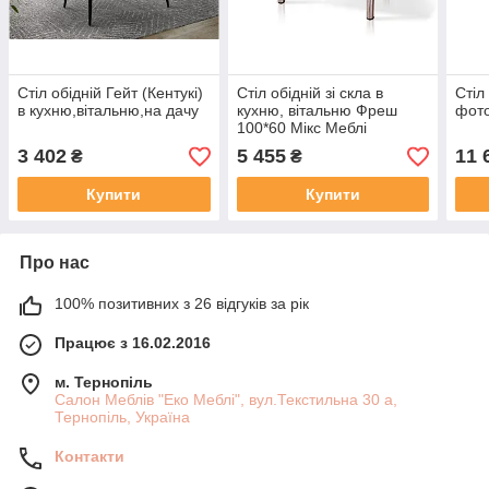
Стіл обідній Гейт (Кентукі)
Стіл обідній зі скла в
Стіл
в кухню,вітальню,на дачу
кухню, вітальню Фреш
фот
100*60 Мікс Меблі
Ромашки
3 402
5 455
11 
₴
₴
Купити
Купити
Про нас
100% позитивних з 26 відгуків за рік
Працює з 16.02.2016
м. Тернопіль
Салон Меблів "Еко Меблі", вул.Текстильна 30 а,
Тернопіль, Україна
Контакти