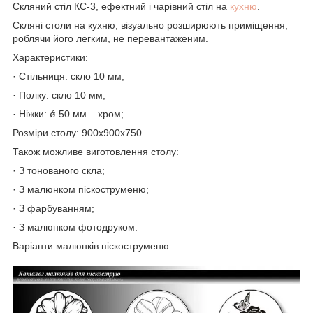
Скляний стіл КС-3, ефектний і чарівний стіл на
кухню
.
Скляні столи на кухню, візуально розширюють приміщення,
роблячи його легким, не перевантаженим.
Характеристики:
· Стільниця: скло 10 мм;
· Полку: скло 10 мм;
· Ніжки: ǿ 50 мм – хром;
Розміри столу: 900х900х750
Також можливе виготовлення столу:
· З тонованого скла;
· З малюнком піскоструменю;
· З фарбуванням;
· З малюнком фотодруком.
Варіанти малюнків піскоструменю: