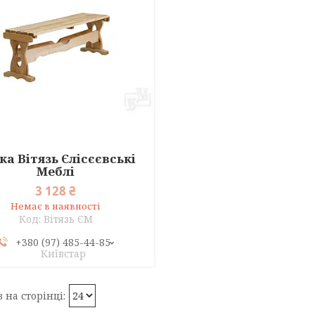
ка Вітязь Єлісєєвські
Меблі
3 128 ₴
Немає в наявності
Вітязь ЄМ
+380 (97) 485-44-85
Київстар