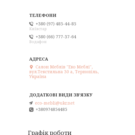
+380 (97) 485-44-85
Київстар
+380 (66) 777-37-64
Водафон
Салон Меблів "Еко Меблі",
вул.Текстильна 30 а, Тернопіль,
Україна
eco-mebli@ukr.net
+380974854485
Графік роботи