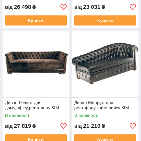
26 498
23 031
від
₴
від
₴
Купити
Купити
Диван Резорт для
Диван Монруж для
дому,офісу,ресторану КІМ
ресторану,кафе,офісу КІМ
В наявності
В наявності
27 819
21 210
від
₴
від
₴
Купити
Купити