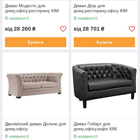
Диван Модесто для
Диван Діор для
дому,офісу,ресторану КІМ
дому,ресторану,офісу КІМ
В наявності
В наявності
28 260
28 701
від
₴
від
₴
Купити
Купити
Двохмісний диван Дольче для
Диван Гобарт для
дому,офісу
дому,офісу,кафе КІМ
В наявності
В наявності