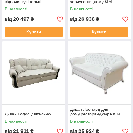
відпочинку,вітальні
харчування,дому КІМ
В наявності
В наявності
20 497
26 938
від
₴
від
₴
Купити
Купити
Диван Леонард для
Диван Родос у вітальню
дому,ресторану,кафе КІМ
В наявності
В наявності
21 911
25 924
від
₴
від
₴