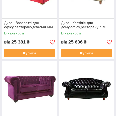
Диван Вазаретті для
Диван Кастілія для
офісу,ресторану,вітальні КІМ
дому,офісу,ресторану КІМ
В наявності
В наявності
25 381
25 636
від
₴
від
₴
Купити
Купити