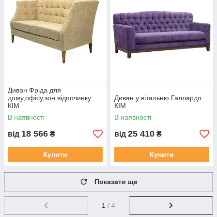
Диван Фріда для
дому,офісу,зон відпочинку
Диван у вітальню Галлардо
КІМ
КІМ
В наявності
В наявності
18 566
25 410
від
₴
від
₴
Купити
Купити
Показати ще
1
/ 4