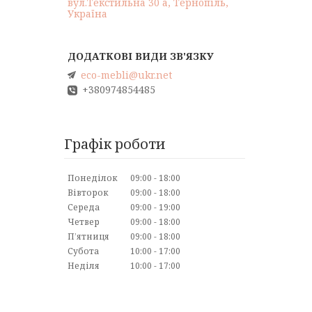
вул.Текстильна 30 а, Тернопіль,
Україна
eco-mebli@ukr.net
+380974854485
Графік роботи
Понеділок
09:00
18:00
Вівторок
09:00
18:00
Середа
09:00
19:00
Четвер
09:00
18:00
Пʼятниця
09:00
18:00
Субота
10:00
17:00
Неділя
10:00
17:00