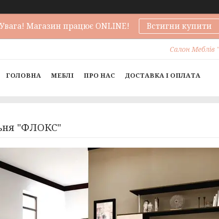
Увага! Магазин працює ONLINE!
Встигни купити
Салон Меблів "
ГОЛОВНА
МЕБЛІ
ПРО НАС
ДОСТАВКА І ОПЛАТА
ьня "ФЛОКС"