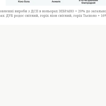
овленні вироби з ДСП в кольорах ЗЕБРАНО + 20% до загальної
ах: ДУБ родос світлий, горіх ліон світлий, горіх Тьєполо + 16