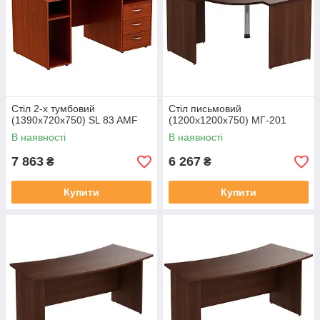
Стіл 2-х тумбовий
Стіл письмовий
(1390х720х750) SL 83 AMF
(1200х1200х750) МГ-201
В наявності
В наявності
7 863
6 267
₴
₴
Купити
Купити