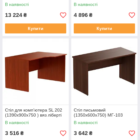
В наявності
В наявності
13 224
4 896
₴
₴
Купити
Купити
Стіл для комп'ютера SL 202
Стіл письмовий
(1390х900х750 ) вяз ліберті
(1350х600х750) МГ-103
В наявності
В наявності
3 516
3 642
₴
₴