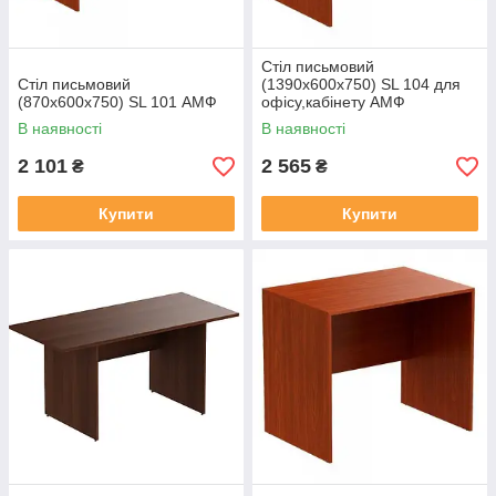
Стіл письмовий
Стіл письмовий
(1390х600х750) SL 104 для
(870х600х750) SL 101 АМФ
офісу,кабінету АМФ
В наявності
В наявності
2 101
2 565
₴
₴
Купити
Купити