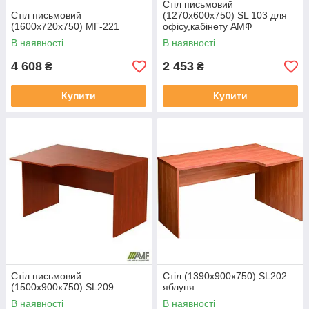
Стіл письмовий
Стіл письмовий
(1270х600х750) SL 103 для
(1600х720х750) МГ-221
офісу,кабінету АМФ
В наявності
В наявності
4 608
2 453
₴
₴
Купити
Купити
Стіл письмовий
Стіл (1390х900х750) SL202
(1500х900х750) SL209
яблуня
В наявності
В наявності