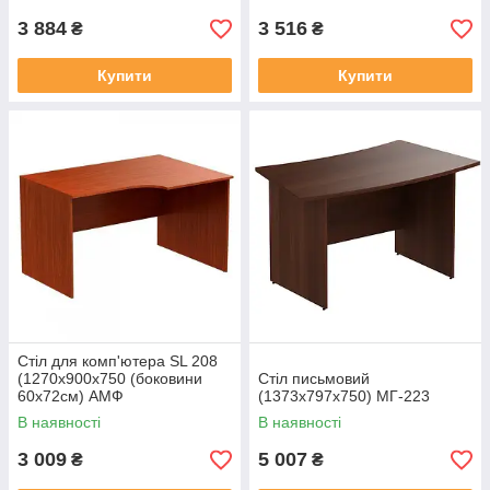
3 884
3 516
₴
₴
Купити
Купити
Стіл для комп'ютера SL 208
(1270х900х750 (боковини
Стіл письмовий
60х72см) АМФ
(1373х797х750) МГ-223
В наявності
В наявності
3 009
5 007
₴
₴