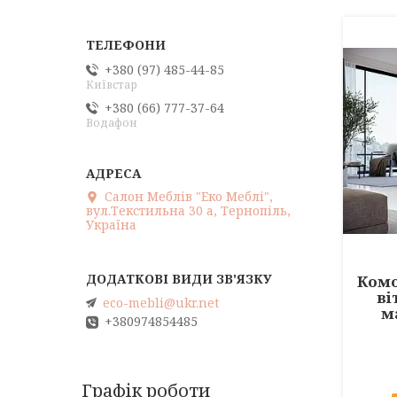
+380 (97) 485-44-85
Київстар
+380 (66) 777-37-64
Водафон
Салон Меблів "Еко Меблі",
вул.Текстильна 30 а, Тернопіль,
Україна
Комо
ві
eco-mebli@ukr.net
м
+380974854485
Графік роботи