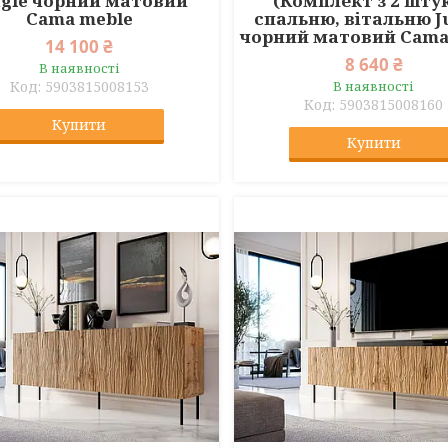
ngle чорний матовий
(Комплект з 2 штук
Cama meble
спальню, вітальню J
чорний матовий Cama
14 100 ₴
8 640 ₴
В наявності
5903815008153
В наявності
5903815008160
Купити
Купити