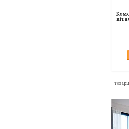
Комо
віта