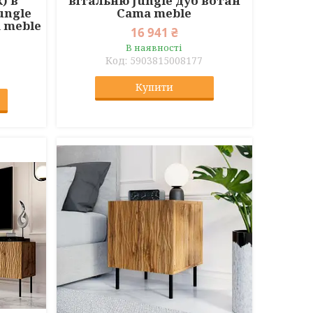
) в
вітальню Jungle дуб вотан
ungle
Cama meble
 meble
16 941 ₴
В наявності
5903815008177
Купити