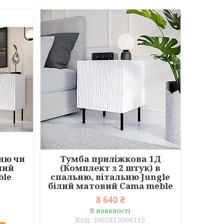
ьню чи
Тумба приліжкова 1Д
лий
(Комплект з 2 штук) в
ble
спальню, вітальню Jungle
білий матовий Cama meble
8 640 ₴
В наявності
5903815008115