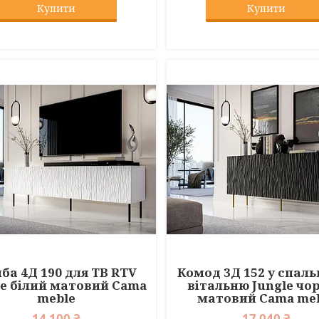
Купити
Купити
ба 4Д 190 для ТВ RTV
Комод 3Д 152 у спал
le білий матовий Cama
вітальню Jungle чо
meble
матовий Cama me
14 100 ₴
17 040 ₴