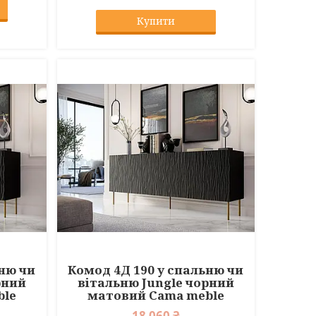
Купити
ьню чи
Комод 4Д 190 у спальню чи
рний
вітальню Jungle чорний
ble
матовий Cama meble
18 060 ₴