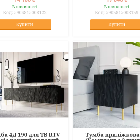
В наявності
В наявності
5903815008122
5903815008139
Купити
Купити
ба 4Д 190 для ТВ RTV
Тумба приліжкова