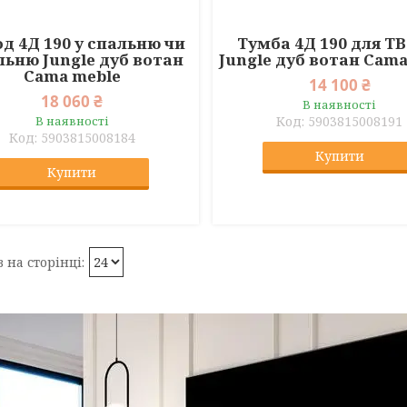
д 4Д 190 у спальню чи
Тумба 4Д 190 для ТВ
льню Jungle дуб вотан
Jungle дуб вотан Cama
Cama meble
14 100 ₴
18 060 ₴
В наявності
В наявності
5903815008191
5903815008184
Купити
Купити