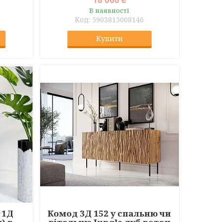
В наявності
5903815008146
Купити
 1Д
Комод 3Д 152 у спальню чи