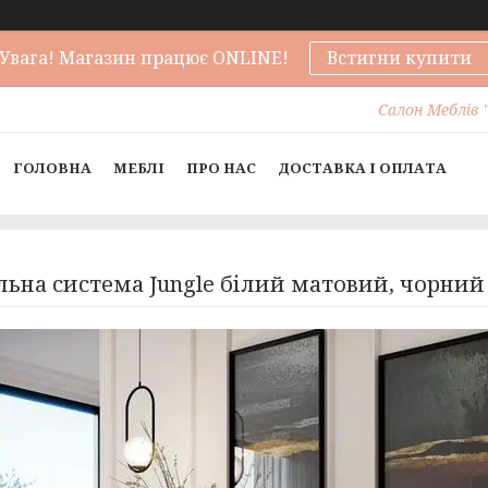
Увага! Магазин працює ONLINE!
Встигни купити
Салон Меблів "
ГОЛОВНА
МЕБЛІ
ПРО НАС
ДОСТАВКА І ОПЛАТА
ьна система Jungle білий матовий, чорний