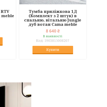
 RTV
Тумба приліжкова 1Д
 meble
(Комплект з 2 штук) в
спальню, вітальню Jungle
дуб вотан Cama meble
8 640 ₴
В наявності
5903815008207
Купити