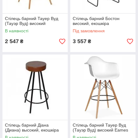
Стілець барний Тауер Вуд
Стілець барний Бостон
(Тауэр Вуд) високий
високий, екошкіра
В наявності
Під замовлення
2 547
3 557
₴
₴
Стілець барний Діана
Стілець барний Тауер Вуд
(Диана) высокий, екошкіра
(Тауэр Вуд) високий Eames
В наявності
В наявності